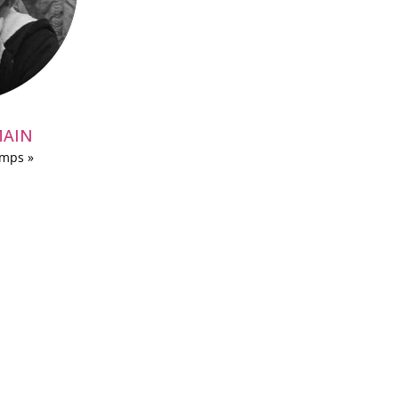
MAIN
emps »