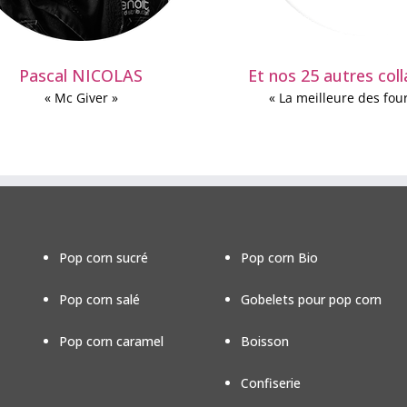
Pascal NICOLAS
Et nos 25 autres col
« Mc Giver »
« La meilleure des fou
Pop corn sucré
Pop corn Bio
Pop corn salé
Gobelets pour pop corn
Pop corn caramel
Boisson
Confiserie